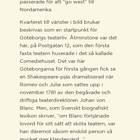
passerade för att “go west” till
Nordamerika.
Kvarteret till vänster i bild brukar
beskrivas som en startpunkt för
Göteborgs teaterliv. Åtminstone var det
här, på Postgatan 12, som den första
fasta teatern huserade i det så kallade
Comediehuset. Det var här
Göteborgarna för första gången fick se
en Shakespeare-pjäs dramatiserad när
Romeo och Julia som sattes upp i
november 1781 av den begåvade och
driftiga teaterdirektören Johan von
Blanc. Men, som Svenskt biografiskt
lexikon skriver, “om Blanc förtjänade
lovord för sitt sätt att sköta teatern, var
han däremot såsom enskild person så
mycket mer klandervärd…”